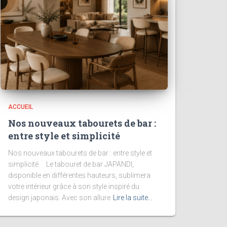
ACCUEIL
Nos nouveaux tabourets de bar :
entre style et simplicité
Nos nouveaux tabourets de bar : entre style et
simplicité Le tabouret de bar JAPANDI,
disponible en différentes hauteurs, sublimera
votre intérieur grâce à son style inspiré du
design japonais. Avec son allure
Lire la suite…