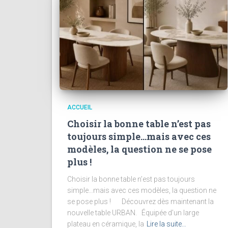
ACCUEIL
Choisir la bonne table n’est pas
toujours simple…mais avec ces
modèles, la question ne se pose
plus !
Choisir la bonne table n’est pas toujours
simple…mais avec ces modèles, la question ne
se pose plus ! Découvrez dès maintenant la
nouvelle table URBAN. Équipée d’un large
plateau en céramique, la
Lire la suite…