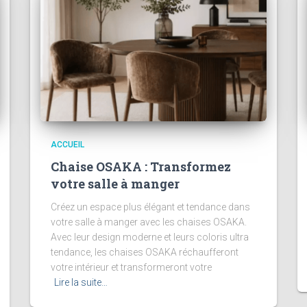
ACCUEIL
Chaise OSAKA : Transformez
votre salle à manger
Créez un espace plus élégant et tendance dans
votre salle à manger avec les chaises OSAKA.
Avec leur design moderne et leurs coloris ultra
tendance, les chaises OSAKA réchaufferont
votre intérieur et transformeront votre
Lire la suite…