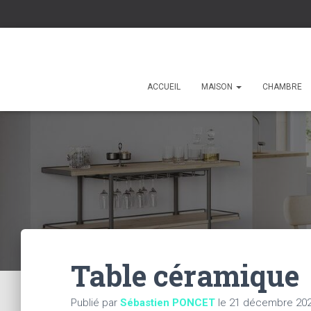
ACCUEIL
MAISON
CHAMBRE
Table céramique
Publié par
Sébastien PONCET
le
21 décembre 20