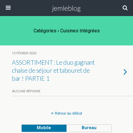
jemleblog
Catégories ›
Cuisines Intégrées
13 FÉVRIER 2023
ASSORTIMENT : Le duo gagnant
chaise de séjour et tabouret de
bar ! PARTIE 1
AUCUNE RÉPONSE
Retour au début
Mobile
Bureau