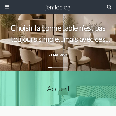
jemleblog
Choisir la bonne table n’est pas
toujours simple…mais avec ces
modèles, la question ne se pose
21 MAI 2026
plus !
Accueil