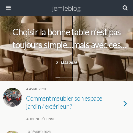
jemleblog
Choisir la bonne table n’est pas
toujours simple…mais avec ces
modèles, la question ne se pose
21 MAI 2026
plus !
4 AVRIL 2023
Comment meubler son espace
jardin / extérieur ?
AUCUNE RÉPONSE
13 FÉVRIER 2023