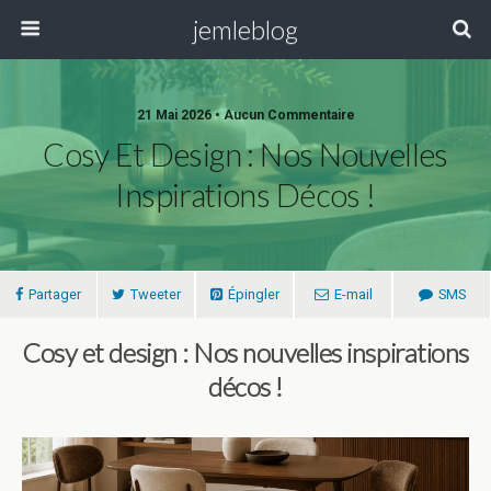
jemleblog
21 Mai 2026 • Aucun Commentaire
Cosy Et Design : Nos Nouvelles
Inspirations Décos !
Partager
Tweeter
Épingler
E-mail
SMS
Cosy et design : Nos nouvelles inspirations
décos !